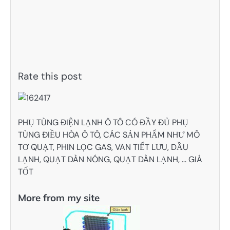
Rate this post
PHỤ TÙNG ĐIỆN LẠNH Ô TÔ CÓ ĐẦY ĐỦ PHỤ
TÙNG ĐIỀU HÒA Ô TÔ, CÁC SẢN PHẨM NHƯ MÔ
TƠ QUẠT, PHIN LỌC GAS, VAN TIẾT LƯU, DẦU
LẠNH, QUẠT DÀN NÓNG, QUẠT DÀN LẠNH, … GIÁ
TỐT
More from my site