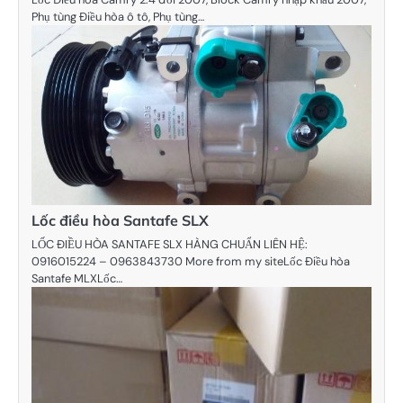
Phụ tùng Điều hòa ô tô, Phụ tùng…
Lốc điều hòa Santafe SLX
LỐC ĐIỀU HÒA SANTAFE SLX HÀNG CHUẨN LIÊN HỆ:
0916015224 – 0963843730 More from my siteLốc Điều hòa
Santafe MLXLốc…