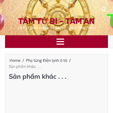
Skip
to
content
TÂM TỪ BI – TÂM AN
LỜI DẠY GIÁC NGỘ, LỜI CỦA PHẬT GÍÚP TỈNH THỨC
Home
Phụ tùng Điện lạnh ô tô
Sản phẩm khác . . .
Sản phẩm khác . . .