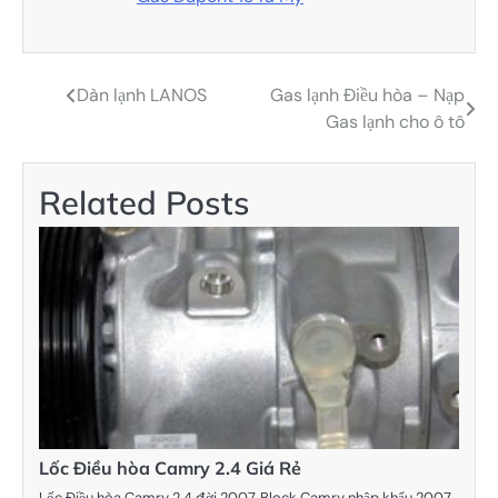
Dàn lạnh LANOS
Gas lạnh Điều hòa – Nạp
Điều
Gas lạnh cho ô tô
hướng
bài
Related Posts
viết
Lốc Điều hòa Camry 2.4 Giá Rẻ
Lốc Điều hòa Camry 2.4 đời 2007, Block Camry nhập khẩu 2007,