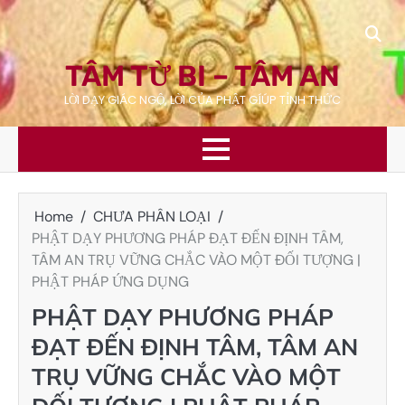
Skip
to
content
TÂM TỪ BI – TÂM AN
LỜI DẠY GIÁC NGỘ, LỜI CỦA PHẬT GÍÚP TỈNH THỨC
Home
CHƯA PHÂN LOẠI
PHẬT DẠY PHƯƠNG PHÁP ĐẠT ĐẾN ĐỊNH TÂM,
TÂM AN TRỤ VỮNG CHẮC VÀO MỘT ĐỐI TƯỢNG |
PHẬT PHÁP ỨNG DỤNG
PHẬT DẠY PHƯƠNG PHÁP
ĐẠT ĐẾN ĐỊNH TÂM, TÂM AN
TRỤ VỮNG CHẮC VÀO MỘT