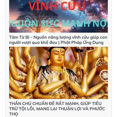
Tâm Từ Bi – Nguồn năng lượng vĩnh cửu giúp con
người vượt qua khổ đau | Phật Pháp Ứng Dụng
THẦN CHÚ CHUẨN ĐỀ RẤT MẠNH, GIÚP TIÊU
TRỪ TỘI LỖI, MANG LẠI THUẬN LỢI VÀ PHƯỚC
THỌ