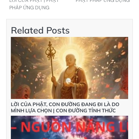
LỜI CỦA PHẬT | PHẬT
PHẬT PHÁP ỨNG DỤNG
PHÁP ỨNG DỤNG
bài
viết
Related Posts
LỜI CỦA PHẬT, CON ĐƯỜNG ĐANG ĐI LÀ DO
MÌNH LỰA CHỌN | CON ĐƯỜNG TỈNH THỨC