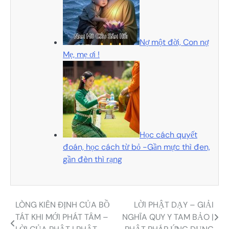
Nợ một đời, Con nợ
Mẹ, mẹ ơi !
Học cách quyết
đoán, học cách từ bỏ -Gần mực thì đen,
gần đèn thì rạng
LÒNG KIÊN ĐỊNH CỦA BỒ
LỜI PHẬT DẠY – GIẢI
Điều
TÁT KHI MỚI PHÁT TÂM –
NGHĨA QUY Y TAM BẢO |
hướng