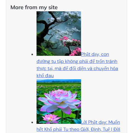
More from my site
Phật dạy, con
đường tu tập không phải để trốn tránh
thực tại, mà để đối diện và chuyển hóa
khổ đau
Lời Phật dạy: Muốn
hết Khổ phải Tu theo Giới, Định, Tuệ | Đời