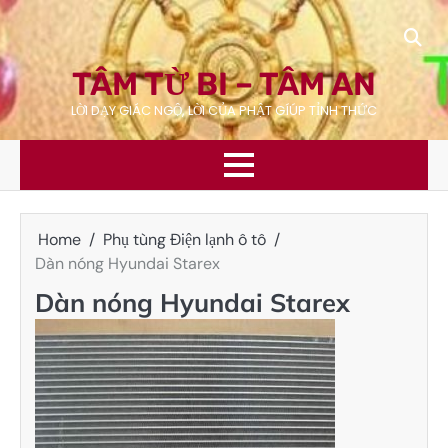
Skip
to
content
TÂM TỪ BI – TÂM AN
LỜI DẠY GIÁC NGỘ, LỜI CỦA PHẬT GÍÚP TỈNH THỨC
Home
Phụ tùng Điện lạnh ô tô
Dàn nóng Hyundai Starex
Dàn nóng Hyundai Starex