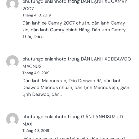
trong
phutungdienlanhoto
DÀN LẠNH XE CAMRY
2007
Tháng 4 10, 2019
Dàn lạnh xe Camry 2007 chuẩn, dàn lạnh Camry
xịn, dàn lạnh Camry chính Hãng, Dàn lạnh Camry
Thái, Dàn…
trong
phutungdienlanhoto
DÀN LẠNH XE DEAWOO
MACNUS
Tháng 4 9, 2019
Dàn lạnh Macnus xịn, Dàn Deawoo Rẻ, dàn lạnh
Deawoo Macnus chuẩn, dàn lạnh Macnus xịn, giàn
lạnh Deawoo, dàn…
trong
phutungdienlanhoto
GIÀN LẠNH ISUZU D-
MAX
Tháng 4 8, 2019
giàn lạnh isuzu d-max hàng xịn, dàn lạnh isuzu d-