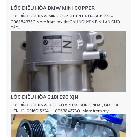
viết
LỐC ĐIỀU HÒA BMW MINI COPPER
LỐC ĐIỀU HÒA BMW MINI COPPER LIÊN HỆ 0916015224 –
0963843730 More from my siteCẦU NGUYỆN BÌNH AN CHO
TẤT…
LỐC ĐIỀU HÒA 318i E90 XỊN
LỐC ĐIỀU HÒA BMW 318i E90 XỊN CALSONIC NHẬT, GIÁ TỐT
LIÊN HỆ: 0916015224 – 0963843730 More from my…