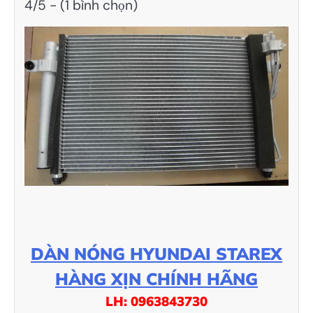
4/5 - (1 bình chọn)
DÀN NÓNG HYUNDAI STAREX
HÀNG XỊN CHÍNH HÃNG
LH: 0963843730