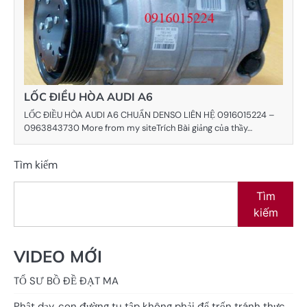
LỐC ĐIỀU HÒA AUDI A6
LỐC ĐIỀU HÒA AUDI A6 CHUẨN DENSO LIÊN HỆ 0916015224 –
0963843730 More from my siteTrích Bài giảng của thầy…
Tìm kiếm
Tìm
kiếm
VIDEO MỚI
TỔ SƯ BỒ ĐỀ ĐẠT MA
Phật dạy, con đường tu tập không phải để trốn tránh thực