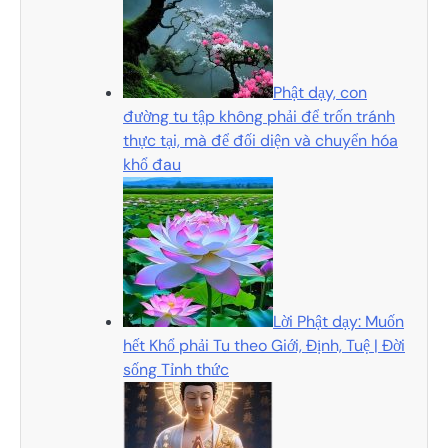
Phật dạy, con
đường tu tập không phải để trốn tránh
thực tại, mà để đối diện và chuyển hóa
khổ đau
Lời Phật dạy: Muốn
hết Khổ phải Tu theo Giới, Định, Tuệ | Đời
sống Tỉnh thức