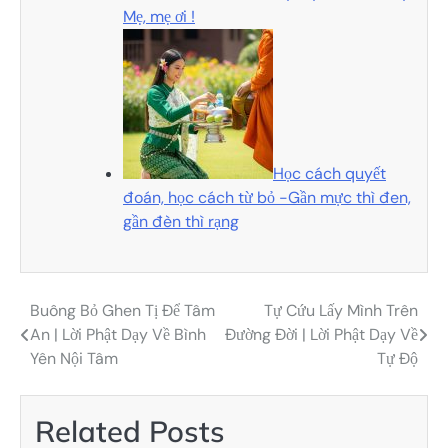
Mẹ, mẹ ơi !
Học cách quyết
đoán, học cách từ bỏ -Gần mực thì đen,
gần đèn thì rạng
Buông Bỏ Ghen Tị Để Tâm
Tự Cứu Lấy Mình Trên
Điều
An | Lời Phật Dạy Về Bình
Đường Đời | Lời Phật Dạy Về
hướng
Yên Nội Tâm
Tự Độ
bài
viết
Related Posts