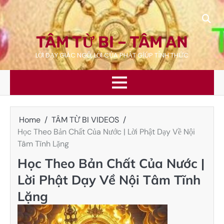
Skip
to
content
TÂM TỪ BI – TÂM AN
LỜI DẠY GIÁC NGỘ, LỜI CỦA PHẬT GÍÚP TỈNH THỨC
Home
TÂM TỪ BI VIDEOS
Học Theo Bản Chất Của Nước | Lời Phật Dạy Về Nội
Tâm Tĩnh Lặng
Học Theo Bản Chất Của Nước |
Lời Phật Dạy Về Nội Tâm Tĩnh
Lặng