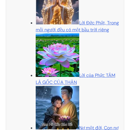
Lời Đức Phật, Trong
mỗi người đều có một bầu trời riêng
Lời của Phật: TÂM
LÀ GỐC CỦA THÂN
Nợ một đời, Con nợ